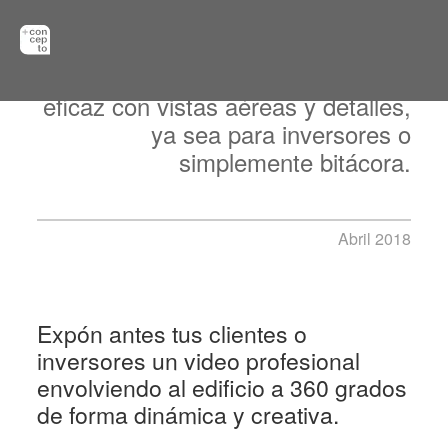
Realiza el seguimiento de
construcción de una forma mas
eficaz con vistas aéreas y detalles,
ya sea para inversores o
simplemente bitácora.
Abril 2018
Renta de
Expón antes tus clientes o
drone para
inversores un video profesional
envolviendo al edificio a 360 grados
seguimiento
de forma dinámica y creativa.